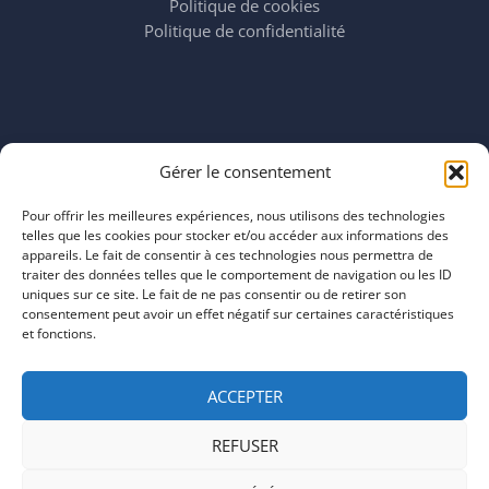
Politique de cookies
Politique de confidentialité
Horaires
Gérer le consentement
mardi 11:00–23:00
mercredi 11:00–23:00
Pour offrir les meilleures expériences, nous utilisons des technologies
jeudi 11:00–23:00
telles que les cookies pour stocker et/ou accéder aux informations des
vendredi 11:00–23:00
appareils. Le fait de consentir à ces technologies nous permettra de
traiter des données telles que le comportement de navigation ou les ID
samedi 11:00–20:00
uniques sur ce site. Le fait de ne pas consentir ou de retirer son
dimanche 11:00–20:00
consentement peut avoir un effet négatif sur certaines caractéristiques
et fonctions.
ACCEPTER
REFUSER
COPYRIGHT © 2026 | ARTEFACTS