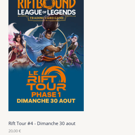
s
t
i
u
t
i
t
s
Rift Tour #4 - Dimanche 30 aout
20,00
€