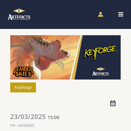
Aller
au
contenu
Keyforge
23/03/2025
15:00
FIN :
23/03/2025