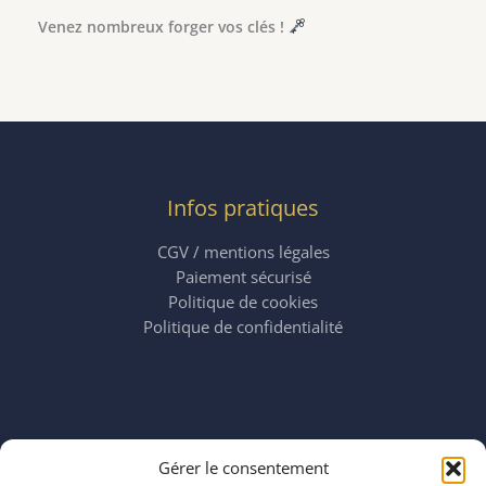
Venez nombreux forger vos clés !
Infos pratiques
CGV / mentions légales
Paiement sécurisé
Politique de cookies
Politique de confidentialité
Horaires
Gérer le consentement
mardi 11:00–23:00