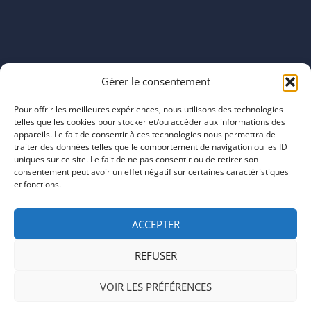
Horaires
Gérer le consentement
mardi 11:00–23:00
mercredi 11:00–23:00
Pour offrir les meilleures expériences, nous utilisons des technologies
jeudi 11:00–23:00
telles que les cookies pour stocker et/ou accéder aux informations des
vendredi 11:00–23:00
appareils. Le fait de consentir à ces technologies nous permettra de
traiter des données telles que le comportement de navigation ou les ID
samedi 11:00–20:00
uniques sur ce site. Le fait de ne pas consentir ou de retirer son
dimanche 11:00–20:00
consentement peut avoir un effet négatif sur certaines caractéristiques
et fonctions.
ACCEPTER
REFUSER
COPYRIGHT © 2026 | ARTEFACTS
VOIR LES PRÉFÉRENCES