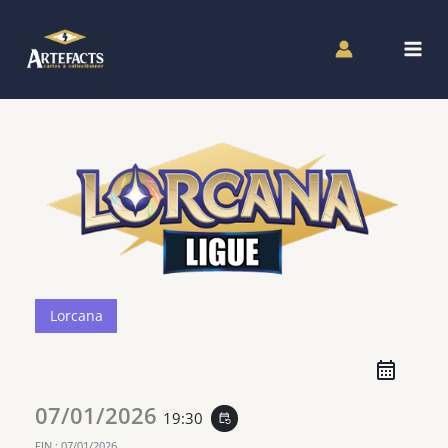
Aller
au
contenu
Lorcana
07/01/2026
19:30
event_repeat
FIN :
07/01/2026