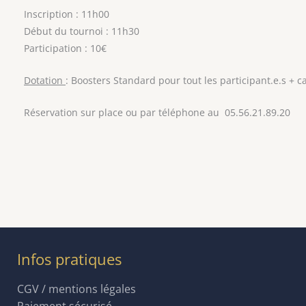
Inscription : 11h00
Début du tournoi : 11h30
Participation : 10€
Dotation
: Boosters Standard pour tout les participant.e.s + 
Réservation sur place ou par téléphone au 05.56.21.89.20
Infos pratiques
CGV / mentions légales