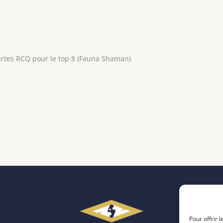
cartes RCQ pour le top 8 (Fauna Shaman)
Pour offrir 