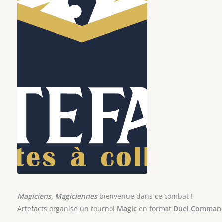
Magiciens, Magiciennes
bienvenue dans ce combat !
Artefacts organise un tournoi
Magic
en format
Duel Comman