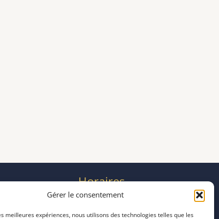
Horaires
mardi 11:00–23:00
Gérer le consentement
mercredi 11:00–23:00
les meilleures expériences, nous utilisons des technologies telles que les
jeudi 11:00–23:00