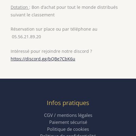
Dotation
: Bon d’achat pour tout le monde distribués
suivant le classement
Réservation sur place ou par téléphone au
05.56.21.89.20
Intéressé pour rejoindre notre discord ?
https://discord.gg/bQBe7CbK6u
Infos pratiques
CGV / mentions légales
Paiement sécurisé
Politique de cookies