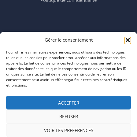
Politique de confidentialité
Horaires
Gérer le consentement
mardi 11:00–23:00
mercredi 11:00–23:00
Pour offrir les meilleures expériences, nous utilisons des technologies
jeudi 11:00–23:00
telles que les cookies pour stocker et/ou accéder aux informations des
vendredi 11:00–23:00
appareils. Le fait de consentir à ces technologies nous permettra de
traiter des données telles que le comportement de navigation ou les ID
samedi 11:00–20:00
uniques sur ce site. Le fait de ne pas consentir ou de retirer son
dimanche 11:00–20:00
consentement peut avoir un effet négatif sur certaines caractéristiques
et fonctions.
ACCEPTER
REFUSER
COPYRIGHT © 2026 | ARTEFACTS
VOIR LES PRÉFÉRENCES