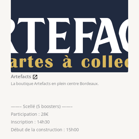
Artefacts
La boutique Artefacts en plein centre Bordeaux.
——– Scellé (5 boosters) ——–
Participation : 28€
Inscription : 14h30
Début de la construction : 15h00