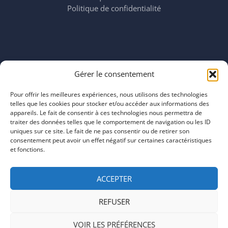
Politique de confidentialité
Horaires
Gérer le consentement
mardi 11:00–23:00
mercredi 11:00–23:00
Pour offrir les meilleures expériences, nous utilisons des technologies
jeudi 11:00–23:00
telles que les cookies pour stocker et/ou accéder aux informations des
vendredi 11:00–23:00
appareils. Le fait de consentir à ces technologies nous permettra de
traiter des données telles que le comportement de navigation ou les ID
samedi 11:00–20:00
uniques sur ce site. Le fait de ne pas consentir ou de retirer son
dimanche 11:00–20:00
consentement peut avoir un effet négatif sur certaines caractéristiques
et fonctions.
ACCEPTER
REFUSER
COPYRIGHT © 2026 | ARTEFACTS
VOIR LES PRÉFÉRENCES