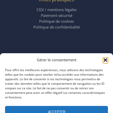
CGV / mentions légales
Paiement sécurisé
Politique de cookies
Politique de confidentialité
Horaires
Gérer le consentement
mardi 11:00–23:00
mercredi 11:00–23:00
Pour offrir les meilleures expériences, nous utilisons des technologies
jeudi 11:00–23:00
telles que les cookies pour stocker et/ou accéder aux informations des
vendredi 11:00–23:00
appareils. Le fait de consentir à ces technologies nous permettra de
traiter des données telles que le comportement de navigation ou les ID
samedi 11:00–20:00
uniques sur ce site. Le fait de ne pas consentir ou de retirer son
dimanche 11:00–20:00
consentement peut avoir un effet négatif sur certaines caractéristiques
et fonctions.
ACCEPTER