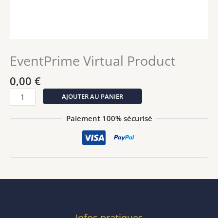
EventPrime Virtual Product
0,00
€
quantité
AJOUTER AU PANIER
de
EventPrime
Paiement 100% sécurisé
Virtual
Product
Infos pratiques