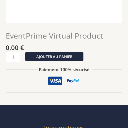
EventPrime Virtual Product
0,00
€
quantité
AJOUTER AU PANIER
de
EventPrime
Paiement 100% sécurisé
Virtual
Product
Infos pratiques