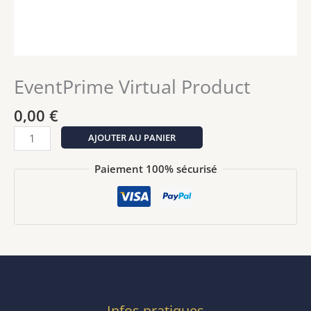
EventPrime Virtual Product
0,00
€
quantité
AJOUTER AU PANIER
de
EventPrime
Paiement 100% sécurisé
Virtual
Product
Infos pratiques