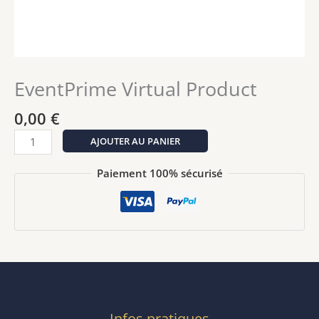
EventPrime Virtual Product
0,00
€
quantité
AJOUTER AU PANIER
de
EventPrime
Paiement 100% sécurisé
Virtual
Product
Infos pratiques