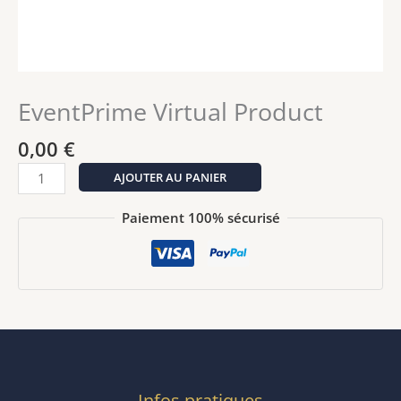
EventPrime Virtual Product
0,00
€
quantité
AJOUTER AU PANIER
de
EventPrime
Paiement 100% sécurisé
Virtual
Product
Infos pratiques