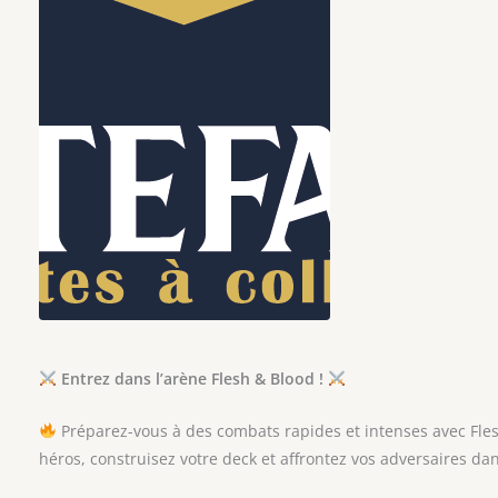
Entrez dans l’arène Flesh & Blood !
Préparez-vous à des combats rapides et intenses avec Fles
héros, construisez votre deck et affrontez vos adversaires d