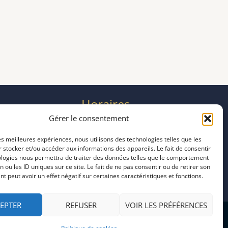
Horaires
mardi 11:00–23:00
Gérer le consentement
mercredi 11:00–23:00
les meilleures expériences, nous utilisons des technologies telles que les
jeudi 11:00–23:00
 stocker et/ou accéder aux informations des appareils. Le fait de consentir
vendredi 11:00–23:00
ologies nous permettra de traiter des données telles que le comportement
samedi 11:00–20:00
n ou les ID uniques sur ce site. Le fait de ne pas consentir ou de retirer son
 peut avoir un effet négatif sur certaines caractéristiques et fonctions.
dimanche 11:00–20:00
EPTER
REFUSER
VOIR LES PRÉFÉRENCES