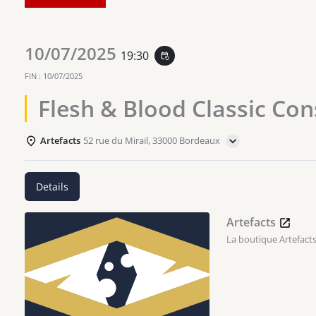
10/07/2025
19:30
event_repeat
FIN :
10/07/2025
Flesh & Blood Classic Con
Artefacts
52 rue du Mirail, 33000 Bordeaux
Details
Artefacts
La boutique Artefacts