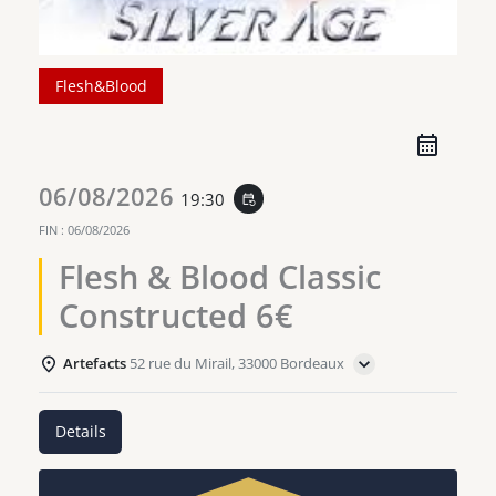
Flesh&Blood
06/08/2026
19:30
event_repeat
FIN :
06/08/2026
Flesh & Blood Classic
Constructed 6€
Artefacts
52 rue du Mirail, 33000 Bordeaux
Details