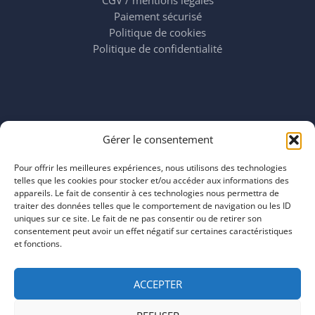
Paiement sécurisé
Politique de cookies
Politique de confidentialité
Horaires
Gérer le consentement
mardi 11:00–23:00
mercredi 11:00–23:00
Pour offrir les meilleures expériences, nous utilisons des technologies
jeudi 11:00–23:00
telles que les cookies pour stocker et/ou accéder aux informations des
vendredi 11:00–23:00
appareils. Le fait de consentir à ces technologies nous permettra de
traiter des données telles que le comportement de navigation ou les ID
samedi 11:00–20:00
uniques sur ce site. Le fait de ne pas consentir ou de retirer son
dimanche 11:00–20:00
consentement peut avoir un effet négatif sur certaines caractéristiques
et fonctions.
ACCEPTER