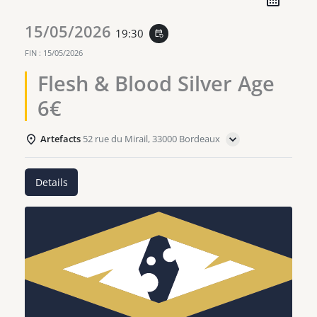
15/05/2026
19:30
event_repeat
FIN :
15/05/2026
Flesh & Blood Silver Age
6€
Artefacts
52 rue du Mirail, 33000 Bordeaux
Details