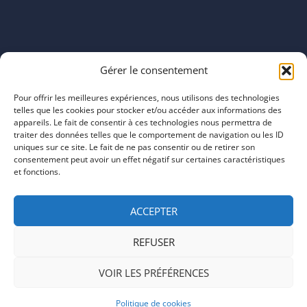
Horaires
Gérer le consentement
mardi 11:00–23:00
mercredi 11:00–23:00
Pour offrir les meilleures expériences, nous utilisons des technologies
jeudi 11:00–23:00
telles que les cookies pour stocker et/ou accéder aux informations des
vendredi 11:00–23:00
appareils. Le fait de consentir à ces technologies nous permettra de
traiter des données telles que le comportement de navigation ou les ID
samedi 11:00–20:00
uniques sur ce site. Le fait de ne pas consentir ou de retirer son
dimanche 11:00–20:00
consentement peut avoir un effet négatif sur certaines caractéristiques
et fonctions.
ACCEPTER
REFUSER
COPYRIGHT © 2026 | ARTEFACTS
VOIR LES PRÉFÉRENCES
Politique de cookies