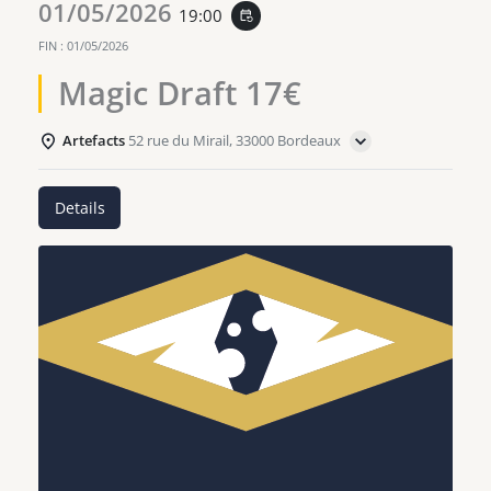
01/05/2026
19:00
event_repeat
FIN :
01/05/2026
Magic Draft 17€
Artefacts
52 rue du Mirail, 33000 Bordeaux
Details