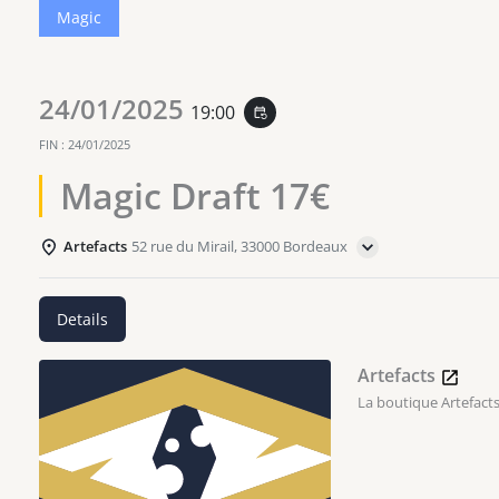
Magic
24/01/2025
19:00
event_repeat
FIN :
24/01/2025
Magic Draft 17€
Artefacts
52 rue du Mirail, 33000 Bordeaux
Details
Artefacts
La boutique Artefacts