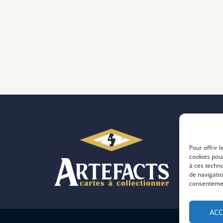
Pour offrir 
cookies pour
à ces techn
de navigatio
consentement
ACC