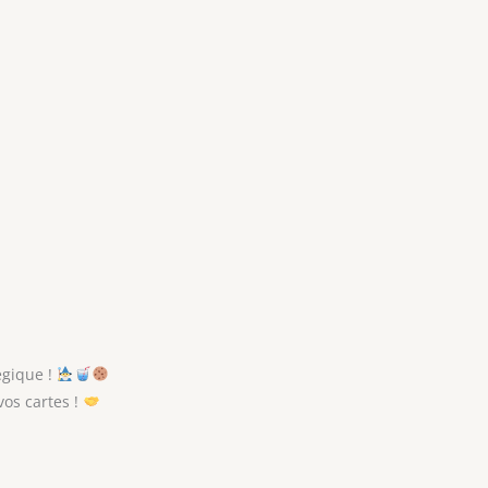
égique !
os cartes !