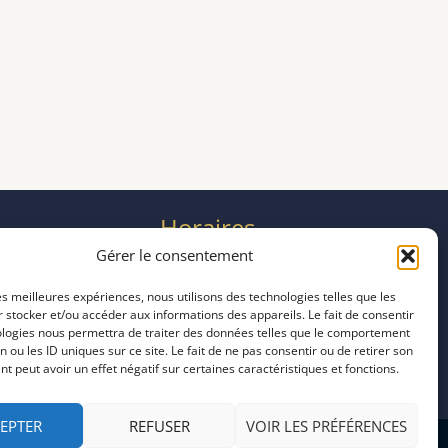
Horaires
mardi 11:00–23:00
Gérer le consentement
mercredi 11:00–23:00
les meilleures expériences, nous utilisons des technologies telles que les
jeudi 11:00–23:00
 stocker et/ou accéder aux informations des appareils. Le fait de consentir
vendredi 11:00–23:00
ologies nous permettra de traiter des données telles que le comportement
samedi 11:00–20:00
n ou les ID uniques sur ce site. Le fait de ne pas consentir ou de retirer son
 peut avoir un effet négatif sur certaines caractéristiques et fonctions.
dimanche 11:00–20:00
EPTER
REFUSER
VOIR LES PRÉFÉRENCES