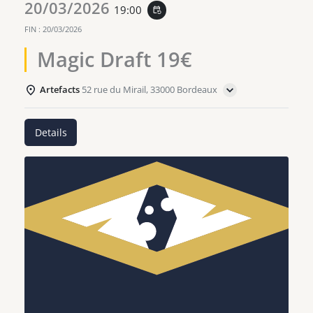
20/03/2026
19:00
event_repeat
FIN :
20/03/2026
Magic Draft 19€
Artefacts
52 rue du Mirail, 33000 Bordeaux
Details