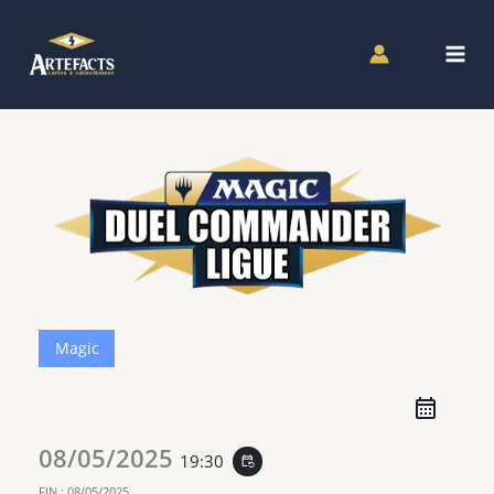
Aller
au
contenu
Magic
08/05/2025
19:30
event_repeat
FIN :
08/05/2025