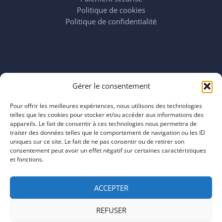
Politique de cookies
Politique de confidentialité
Horaires
Gérer le consentement
mardi 11:00–23:00
mercredi 11:00–23:00
Pour offrir les meilleures expériences, nous utilisons des technologies
jeudi 11:00–23:00
telles que les cookies pour stocker et/ou accéder aux informations des
vendredi 11:00–23:00
appareils. Le fait de consentir à ces technologies nous permettra de
traiter des données telles que le comportement de navigation ou les ID
samedi 11:00–20:00
uniques sur ce site. Le fait de ne pas consentir ou de retirer son
dimanche 11:00–20:00
consentement peut avoir un effet négatif sur certaines caractéristiques
et fonctions.
ACCEPTER
REFUSER
COPYRIGHT © 2026 | ARTEFACTS