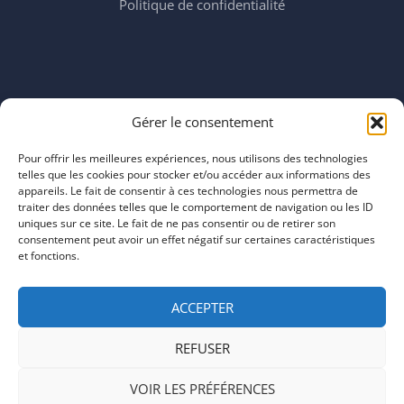
Politique de confidentialité
Horaires
Gérer le consentement
mardi 11:00–23:00
mercredi 11:00–23:00
Pour offrir les meilleures expériences, nous utilisons des technologies
jeudi 11:00–23:00
telles que les cookies pour stocker et/ou accéder aux informations des
vendredi 11:00–23:00
appareils. Le fait de consentir à ces technologies nous permettra de
traiter des données telles que le comportement de navigation ou les ID
samedi 11:00–20:00
uniques sur ce site. Le fait de ne pas consentir ou de retirer son
dimanche 11:00–20:00
consentement peut avoir un effet négatif sur certaines caractéristiques
et fonctions.
ACCEPTER
REFUSER
COPYRIGHT © 2026 | ARTEFACTS
VOIR LES PRÉFÉRENCES