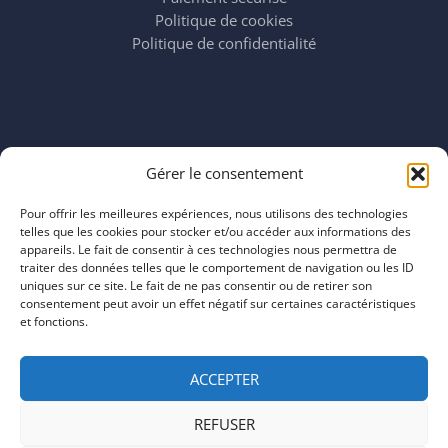
Politique de cookies
Politique de confidentialité
Horaires
Gérer le consentement
mardi 11:00–23:00
mercredi 11:00–23:00
Pour offrir les meilleures expériences, nous utilisons des technologies
jeudi 11:00–23:00
telles que les cookies pour stocker et/ou accéder aux informations des
vendredi 11:00–23:00
appareils. Le fait de consentir à ces technologies nous permettra de
traiter des données telles que le comportement de navigation ou les ID
samedi 11:00–20:00
uniques sur ce site. Le fait de ne pas consentir ou de retirer son
dimanche 11:00–20:00
consentement peut avoir un effet négatif sur certaines caractéristiques
et fonctions.
ACCEPTER
REFUSER
COPYRIGHT © 2026 | ARTEFACTS