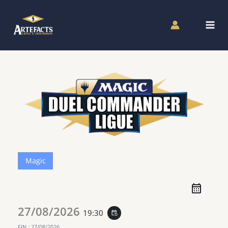
Aller
au
contenu
Magic
27/08/2026
19:30
event_repeat
FIN :
27/08/2026