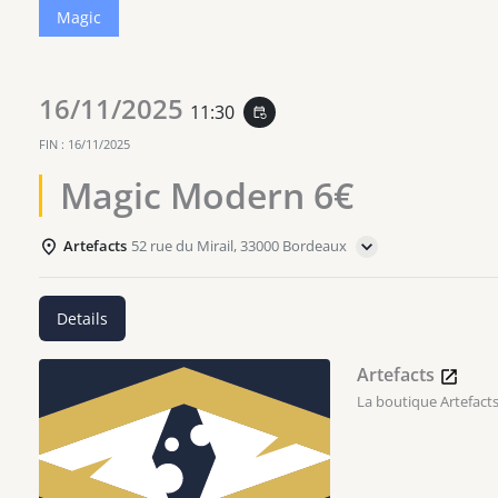
Magic
16/11/2025
11:30
event_repeat
FIN :
16/11/2025
Magic Modern 6€
Artefacts
52 rue du Mirail, 33000 Bordeaux
Details
Artefacts
La boutique Artefacts