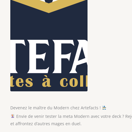
Devenez le maître du Modern chez Artefacts !
Envie de venir tester la meta Modern avec votre deck ? R
et affrontez d’autres mages en duel.