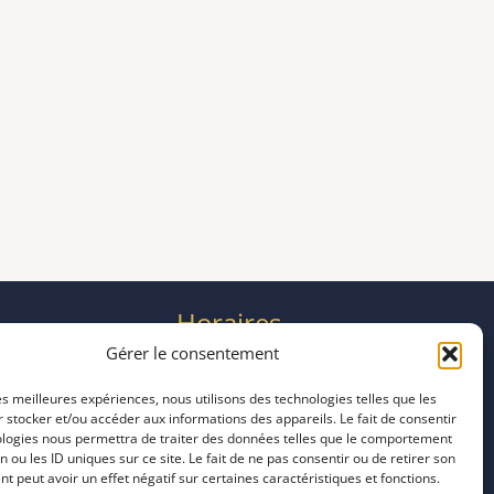
Horaires
mardi 11:00–23:00
Gérer le consentement
mercredi 11:00–23:00
les meilleures expériences, nous utilisons des technologies telles que les
jeudi 11:00–23:00
 stocker et/ou accéder aux informations des appareils. Le fait de consentir
vendredi 11:00–23:00
ologies nous permettra de traiter des données telles que le comportement
samedi 11:00–20:00
n ou les ID uniques sur ce site. Le fait de ne pas consentir ou de retirer son
 peut avoir un effet négatif sur certaines caractéristiques et fonctions.
dimanche 11:00–20:00