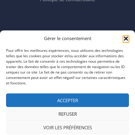
Horaires
Gérer le consentement
mardi 11:00–23:00
mercredi 11:00–23:00
Pour offrir les meilleures expériences, nous utilisons des technologies
jeudi 11:00–23:00
telles que les cookies pour stocker et/ou accéder aux informations des
vendredi 11:00–23:00
appareils. Le fait de consentir à ces technologies nous permettra de
traiter des données telles que le comportement de navigation ou les ID
samedi 11:00–20:00
uniques sur ce site. Le fait de ne pas consentir ou de retirer son
dimanche 11:00–20:00
consentement peut avoir un effet négatif sur certaines caractéristiques
et fonctions.
ACCEPTER
REFUSER
COPYRIGHT © 2026 | ARTEFACTS
VOIR LES PRÉFÉRENCES