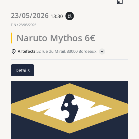
23/05/2026
13:30
event_repeat
FIN :
23/05/2026
Naruto Mythos 6€
Artefacts
52 rue du Mirail, 33000 Bordeaux
Details