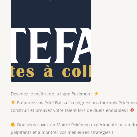
Devenez le maître de la ligue Pokémon !
Préparez vos Poké Balls et rejoignez nos tournois Pokémon
construit et prouvez votre talent lors de duels endiablés !
Que vous soyez un Maître Pokémon expérimenté ou un dre
palpitants et à montrer vos meilleures stratégies !