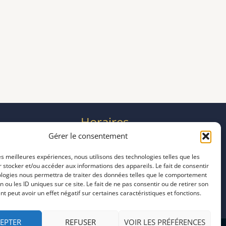
Horaires
mardi 11:00–23:00
Gérer le consentement
mercredi 11:00–23:00
les meilleures expériences, nous utilisons des technologies telles que les
jeudi 11:00–23:00
 stocker et/ou accéder aux informations des appareils. Le fait de consentir
vendredi 11:00–23:00
ologies nous permettra de traiter des données telles que le comportement
samedi 11:00–20:00
n ou les ID uniques sur ce site. Le fait de ne pas consentir ou de retirer son
 peut avoir un effet négatif sur certaines caractéristiques et fonctions.
dimanche 11:00–20:00
EPTER
REFUSER
VOIR LES PRÉFÉRENCES