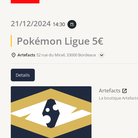
21/12/2024
14:30
event_repeat
Pokémon Ligue 5€
Artefacts
52 rue du Mirail, 33000 Bordeaux
Details
Artefacts
La boutique Artefacts