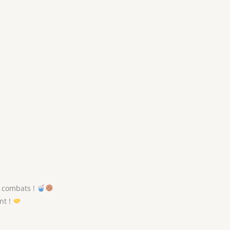
s combats !
nt !