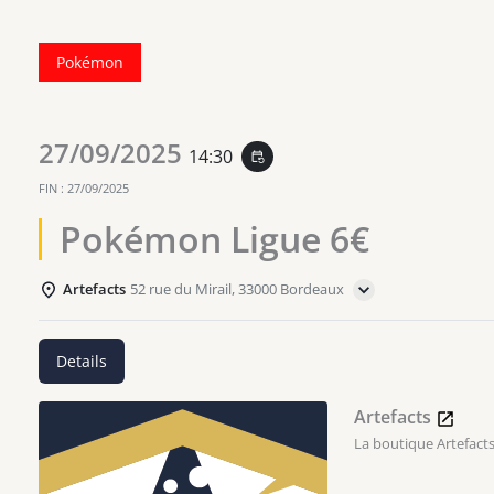
Pokémon
27/09/2025
14:30
event_repeat
FIN :
27/09/2025
Pokémon Ligue 6€
Artefacts
52 rue du Mirail, 33000 Bordeaux
Details
Artefacts
La boutique Artefacts