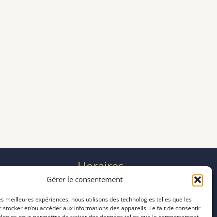
Horaires
mardi 11:00–23:00
Gérer le consentement
mercredi 11:00–23:00
les meilleures expériences, nous utilisons des technologies telles que les
jeudi 11:00–23:00
 stocker et/ou accéder aux informations des appareils. Le fait de consentir
vendredi 11:00–23:00
ologies nous permettra de traiter des données telles que le comportement