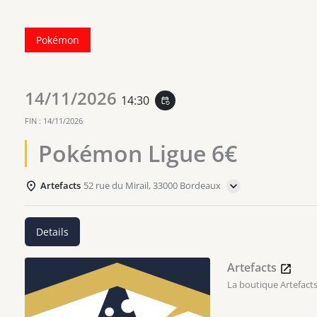
Pokémon
14/11/2026
14:30
event_repeat
FIN :
14/11/2026
Pokémon Ligue 6€
Artefacts
52 rue du Mirail, 33000 Bordeaux
Details
Artefacts
La boutique Artefacts