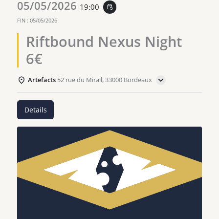
05/05/2026
19:00
event_repeat
FIN :
05/05/2026
Riftbound Nexus Night
6€
Artefacts
52 rue du Mirail, 33000 Bordeaux
Details