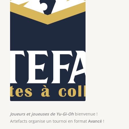
Joueurs et joueuses de Yu-Gi-Oh
bienvenue !
Artefacts organise un tournoi en format
Avancé
!