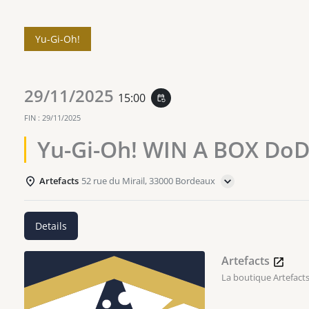
Yu-Gi-Oh!
29/11/2025
15:00
event_repeat
FIN :
29/11/2025
Yu-Gi-Oh! WIN A BOX DoD
Artefacts
52 rue du Mirail, 33000 Bordeaux
Details
Artefacts
La boutique Artefacts