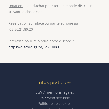
Dotation
: Bon d’achat pour tout le monde distribués
suivant le classement
Réservation sur place ou par téléphone au
05.56.21.89.20
Intéressé pour rejoindre notre discord ?
https://discord.gg/bQBe7CbK6u
Infos pratiques
CGV / mentions légales
Paiement sécurisé
Politique de cookies