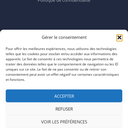
Politique de confidentialité
Horaires
Gérer le consentement
mardi 11:00–23:00
mercredi 11:00–23:00
Pour offrir les meilleures expériences, nous utilisons des technologies
jeudi 11:00–23:00
telles que les cookies pour stocker et/ou accéder aux informations des
vendredi 11:00–23:00
appareils. Le fait de consentir à ces technologies nous permettra de
traiter des données telles que le comportement de navigation ou les ID
samedi 11:00–20:00
uniques sur ce site. Le fait de ne pas consentir ou de retirer son
dimanche 11:00–20:00
consentement peut avoir un effet négatif sur certaines caractéristiques
et fonctions.
ACCEPTER
REFUSER
COPYRIGHT © 2026 | ARTEFACTS
VOIR LES PRÉFÉRENCES