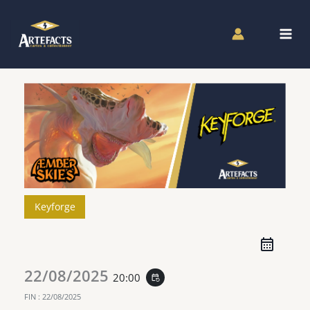
Aller
au
contenu
Keyforge
22/08/2025
20:00
event_repeat
FIN :
22/08/2025