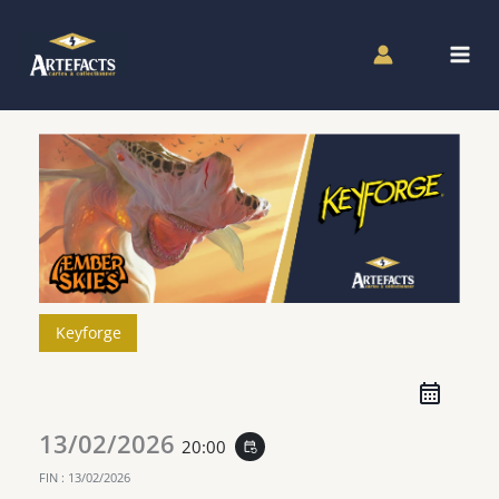
Aller
au
contenu
Keyforge
13/02/2026
20:00
event_repeat
FIN :
13/02/2026