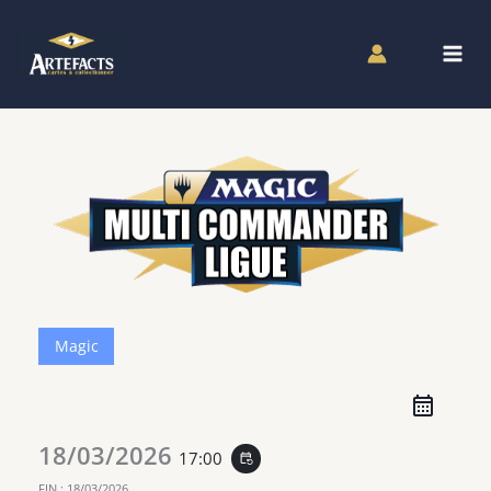
Aller
au
contenu
Magic
18/03/2026
17:00
event_repeat
FIN :
18/03/2026