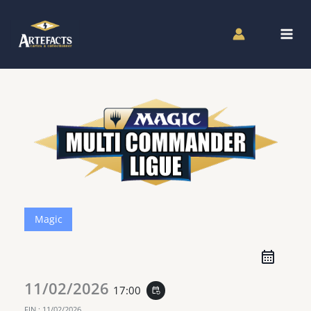
Aller
au
contenu
Magic
11/02/2026
17:00
event_repeat
FIN :
11/02/2026