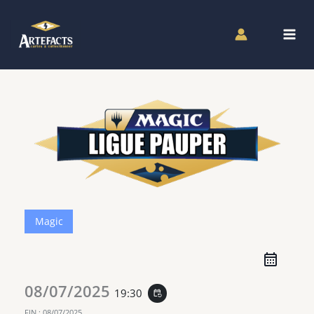
Aller
au
contenu
Magic
08/07/2025
19:30
event_repeat
FIN :
08/07/2025