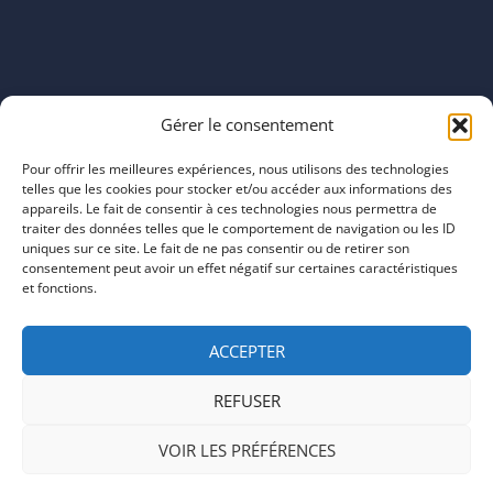
Horaires
Gérer le consentement
mardi 11:00–23:00
mercredi 11:00–23:00
Pour offrir les meilleures expériences, nous utilisons des technologies
jeudi 11:00–23:00
telles que les cookies pour stocker et/ou accéder aux informations des
vendredi 11:00–23:00
appareils. Le fait de consentir à ces technologies nous permettra de
traiter des données telles que le comportement de navigation ou les ID
samedi 11:00–20:00
uniques sur ce site. Le fait de ne pas consentir ou de retirer son
dimanche 11:00–20:00
consentement peut avoir un effet négatif sur certaines caractéristiques
et fonctions.
ACCEPTER
REFUSER
COPYRIGHT © 2026 | ARTEFACTS
VOIR LES PRÉFÉRENCES