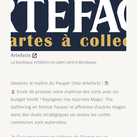
Artefacts
La boutique Artefacts en plein centre Bordeaux.
Devenez le maître du Pauper chez Artefacts !
Envie de prouver votre maîtrise des sorts avec un
budget limité ? Rejoignez nos tournois Magic: The
Gathering en format Pauper et affrontez d’autres mages
dans des duels stratégiques où seules les cartes
communes sont autorisées.
Que vous soyez un vétéran du Pauper ou un