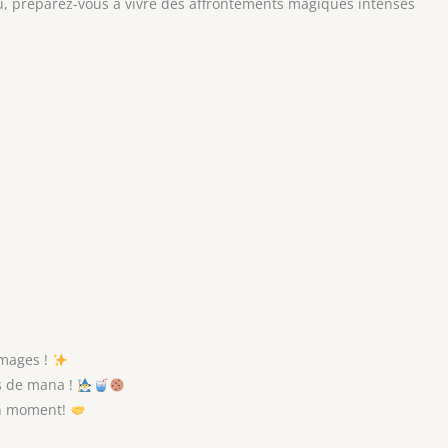
 préparez-vous à vivre des affrontements magiques intenses
 mages !
s de mana !
on moment!