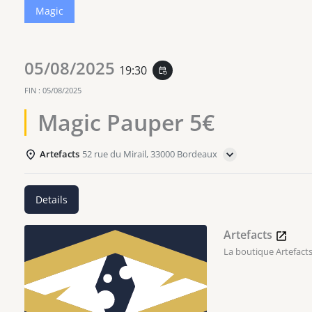
Magic
05/08/2025
19:30
event_repeat
FIN :
05/08/2025
Magic Pauper 5€
Artefacts
52 rue du Mirail, 33000 Bordeaux
Details
Artefacts
La boutique Artefacts