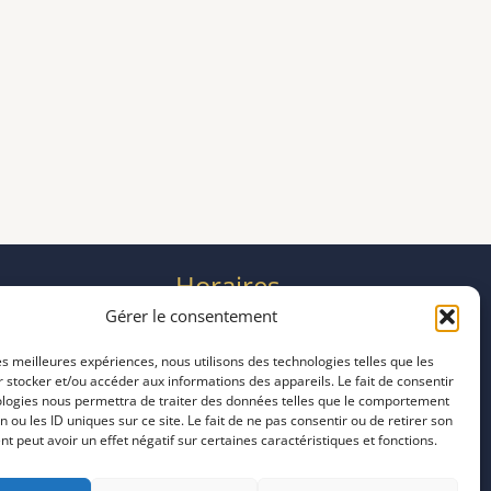
Horaires
mardi 11:00–23:00
Gérer le consentement
mercredi 11:00–23:00
les meilleures expériences, nous utilisons des technologies telles que les
jeudi 11:00–23:00
 stocker et/ou accéder aux informations des appareils. Le fait de consentir
vendredi 11:00–23:00
ologies nous permettra de traiter des données telles que le comportement
samedi 11:00–20:00
n ou les ID uniques sur ce site. Le fait de ne pas consentir ou de retirer son
 peut avoir un effet négatif sur certaines caractéristiques et fonctions.
dimanche 11:00–20:00