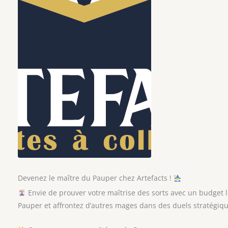
Devenez le maître du Pauper chez Artefacts !
Envie de prouver votre maîtrise des sorts avec un budget 
Pauper et affrontez d’autres mages dans des duels stratégiq