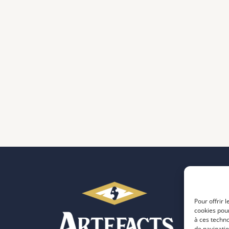
Pour offrir 
cookies pour
à ces techn
de navigatio