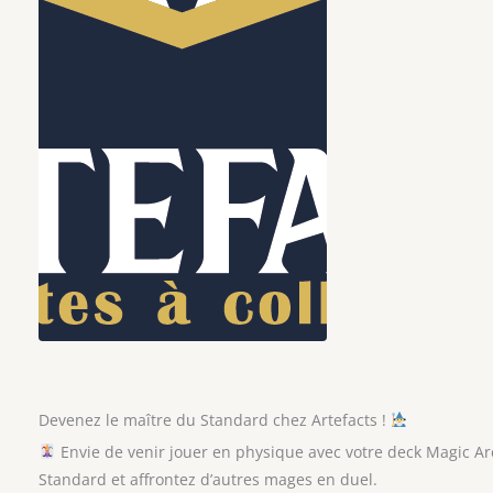
Devenez le maître du Standard chez Artefacts !
Envie de venir jouer en physique avec votre deck Magic Ar
Standard et affrontez d’autres mages en duel.