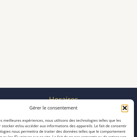
Horaires
mardi 11:00–23:00
Gérer le consentement
mercredi 11:00–23:00
les meilleures expériences, nous utilisons des technologies telles que les
jeudi 11:00–23:00
 stocker et/ou accéder aux informations des appareils. Le fait de consentir
vendredi 11:00–23:00
ologies nous permettra de traiter des données telles que le comportement
n ou les ID uniques sur ce site. Le fait de ne pas consentir ou de retirer son