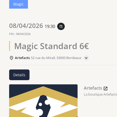
Magic
08/04/2026
19:30
event_repeat
FIN :
08/04/2026
Magic Standard 6€
Artefacts
52 rue du Mirail, 33000 Bordeaux
Details
Artefacts
La boutique Artefacts