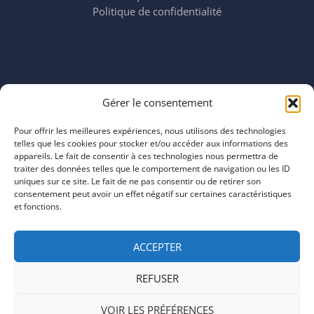
Politique de confidentialité
Horaires
Gérer le consentement
mardi 11:00–23:00
mercredi 11:00–23:00
Pour offrir les meilleures expériences, nous utilisons des technologies
jeudi 11:00–23:00
telles que les cookies pour stocker et/ou accéder aux informations des
vendredi 11:00–23:00
appareils. Le fait de consentir à ces technologies nous permettra de
traiter des données telles que le comportement de navigation ou les ID
samedi 11:00–20:00
uniques sur ce site. Le fait de ne pas consentir ou de retirer son
dimanche 11:00–20:00
consentement peut avoir un effet négatif sur certaines caractéristiques
et fonctions.
ACCEPTER
REFUSER
COPYRIGHT © 2026 | ARTEFACTS
VOIR LES PRÉFÉRENCES