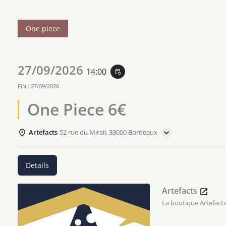
One piece
27/09/2026
14:00
event_repeat
FIN :
27/09/2026
One Piece 6€
Artefacts
52 rue du Mirail, 33000 Bordeaux
Details
Artefacts
La boutique Artefacts