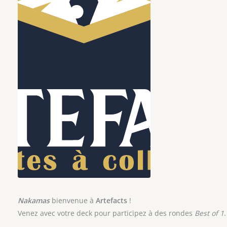
Nakamas
bienvenue à
Artefacts
!
Venez avec votre deck pour participez à des rondes
Best of 1
.