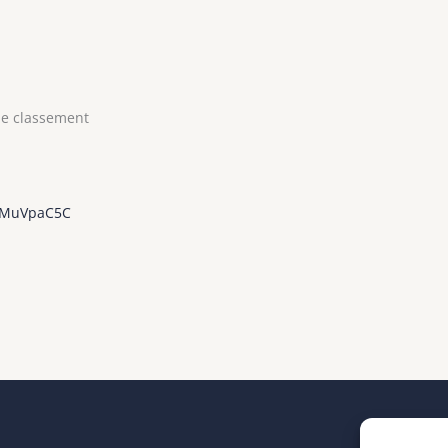
 le classement
vPMuVpaC5C