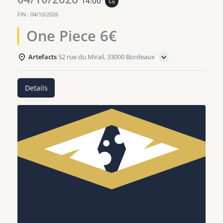
14:00
event_repeat
FIN :
04/10/2026
One Piece 6€
Artefacts
52 rue du Mirail, 33000 Bordeaux
Details