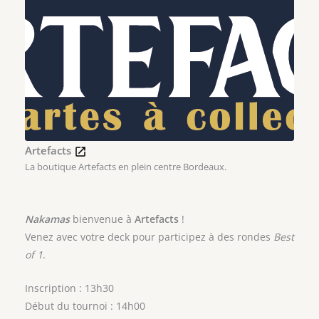
Artefacts
La boutique Artefacts en plein centre Bordeaux.
Nakamas
bienvenue à
Artefacts
!
Venez avec votre deck pour participez à des rondes
Best
of 1
.
Inscription : 13h30
Début du tournoi : 14h00