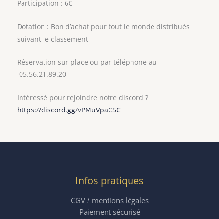
Participation : 6€
Dotation
: Bon d’achat pour tout le monde distribués
suivant le classement
Réservation sur place ou par téléphone au
05.56.21.89.20
Intéressé pour rejoindre notre discord ?
https://discord.gg/vPMuVpaC5C
Infos pratiques
CGV / mentions légales
Paiement sécurisé