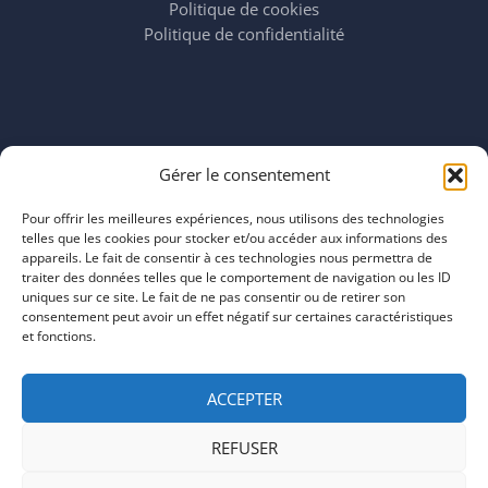
Politique de cookies
Politique de confidentialité
Horaires
Gérer le consentement
mardi 11:00–23:00
mercredi 11:00–23:00
Pour offrir les meilleures expériences, nous utilisons des technologies
jeudi 11:00–23:00
telles que les cookies pour stocker et/ou accéder aux informations des
vendredi 11:00–23:00
appareils. Le fait de consentir à ces technologies nous permettra de
traiter des données telles que le comportement de navigation ou les ID
samedi 11:00–20:00
uniques sur ce site. Le fait de ne pas consentir ou de retirer son
dimanche 11:00–20:00
consentement peut avoir un effet négatif sur certaines caractéristiques
et fonctions.
ACCEPTER
REFUSER
COPYRIGHT © 2026 | ARTEFACTS