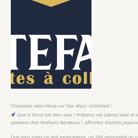
Choissisez votre héros sur Star Wars: Unlimited !
Que la Force soit avec vous ! Préparez vos sabres laser et 
semaine chez Artefacts Bordeaux ! Affrontez d’autres joueur
Que vous soyez un Jedi expérimenté, un Sith redoutable ou 