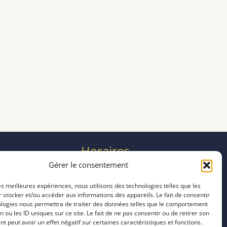
Horaires
mardi 11:00–23:00
Gérer le consentement
mercredi 11:00–23:00
les meilleures expériences, nous utilisons des technologies telles que les
jeudi 11:00–23:00
 stocker et/ou accéder aux informations des appareils. Le fait de consentir
vendredi 11:00–23:00
ologies nous permettra de traiter des données telles que le comportement
samedi 11:00–20:00
n ou les ID uniques sur ce site. Le fait de ne pas consentir ou de retirer son
 peut avoir un effet négatif sur certaines caractéristiques et fonctions.
dimanche 11:00–20:00