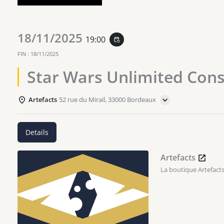
18/11/2025
19:00
event_repeat
FIN :
18/11/2025
Star Wars Unlimited Cons
Artefacts
52 rue du Mirail, 33000 Bordeaux
Details
Artefacts
La boutique Artefacts