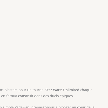
vos blasters pour un tournoi
Star Wars: Unlimited
chaque
s en format
construit
dans des duels épiques.
un simple Padawan, préparez-vous à plonger au cœur de la