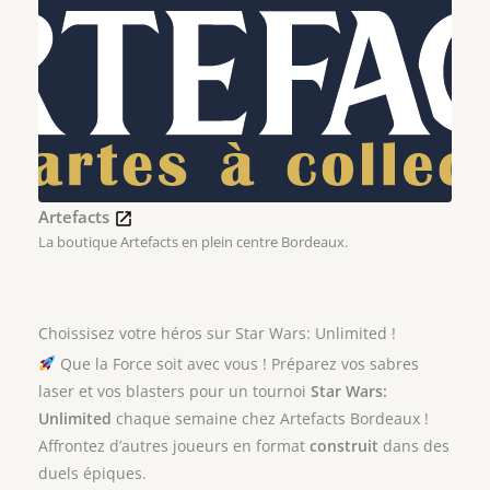
Artefacts
La boutique Artefacts en plein centre Bordeaux.
Choissisez votre héros sur Star Wars: Unlimited !
Que la Force soit avec vous ! Préparez vos sabres
laser et vos blasters pour un tournoi
Star Wars:
Unlimited
chaque semaine chez Artefacts Bordeaux !
Affrontez d’autres joueurs en format
construit
dans des
duels épiques.