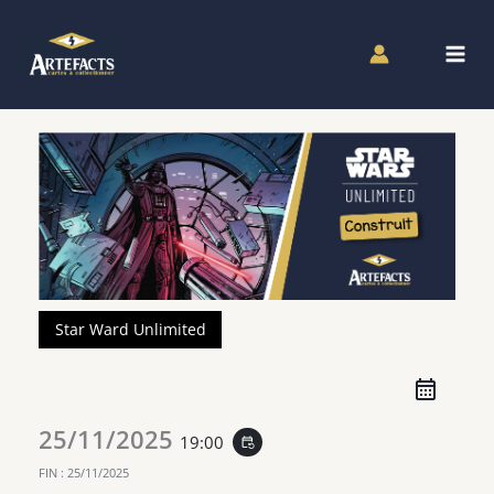
Aller
au
contenu
Star Ward Unlimited
25/11/2025
19:00
event_repeat
FIN :
25/11/2025