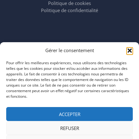
Politique de cookies
Politique de confidentialité
Horaires
Gérer le consentement
mardi 11:00–23:00
mercredi 11:00–23:00
Pour offrir les meilleures expériences, nous utilisons des technologies
jeudi 11:00–23:00
telles que les cookies pour stocker et/ou accéder aux informations des
vendredi 11:00–23:00
appareils. Le fait de consentir à ces technologies nous permettra de
traiter des données telles que le comportement de navigation ou les ID
samedi 11:00–20:00
uniques sur ce site. Le fait de ne pas consentir ou de retirer son
dimanche 11:00–20:00
consentement peut avoir un effet négatif sur certaines caractéristiques
et fonctions.
ACCEPTER
REFUSER
COPYRIGHT © 2026 | ARTEFACTS