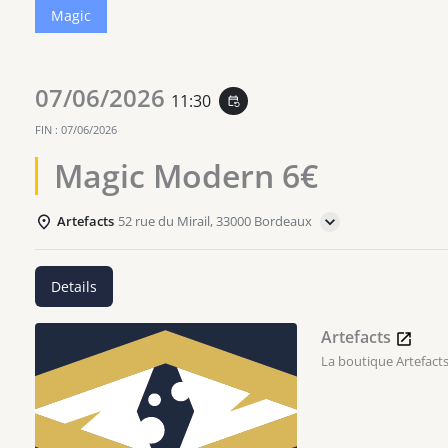
Magic
07/06/2026
11:30
event_repeat
FIN :
07/06/2026
Magic Modern 6€
Artefacts
52 rue du Mirail, 33000 Bordeaux
Details
Artefacts
La boutique Artefacts