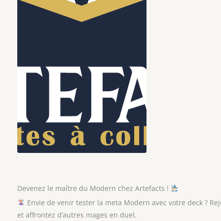
Devenez le maître du Modern chez Artefacts !
Envie de venir tester la meta Modern avec votre deck ? R
et affrontez d’autres mages en duel.