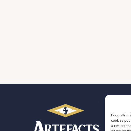
Pour offrir 
cookies pour
à ces techn
de navigatio