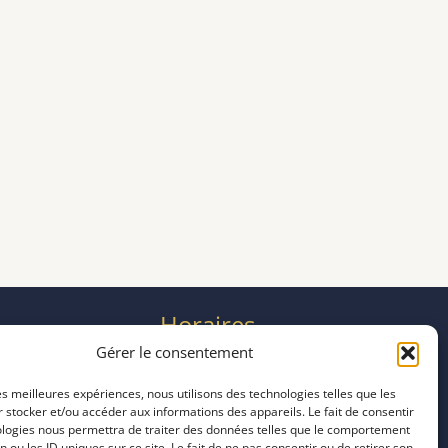
Horaires
mardi 11:00–23:00
Gérer le consentement
mercredi 11:00–23:00
les meilleures expériences, nous utilisons des technologies telles que les
jeudi 11:00–23:00
 stocker et/ou accéder aux informations des appareils. Le fait de consentir
vendredi 11:00–23:00
ologies nous permettra de traiter des données telles que le comportement
n ou les ID uniques sur ce site. Le fait de ne pas consentir ou de retirer son