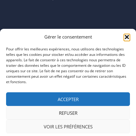
Horaires
Gérer le consentement
mardi 11:00–23:00
mercredi 11:00–23:00
Pour offrir les meilleures expériences, nous utilisons des technologies
jeudi 11:00–23:00
telles que les cookies pour stocker et/ou accéder aux informations des
vendredi 11:00–23:00
appareils. Le fait de consentir à ces technologies nous permettra de
traiter des données telles que le comportement de navigation ou les ID
samedi 11:00–20:00
uniques sur ce site. Le fait de ne pas consentir ou de retirer son
dimanche 11:00–20:00
consentement peut avoir un effet négatif sur certaines caractéristiques
et fonctions.
ACCEPTER
REFUSER
COPYRIGHT © 2026 | ARTEFACTS
VOIR LES PRÉFÉRENCES