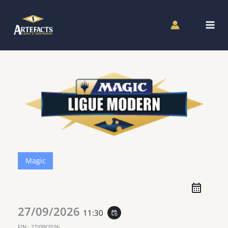
Aller
au
contenu
Magic
27/09/2026
11:30
event_repeat
FIN :
27/09/2026