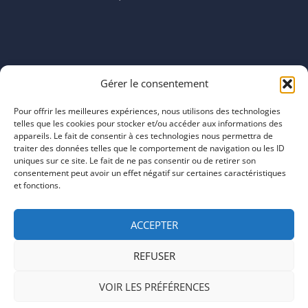
Horaires
Gérer le consentement
mardi 11:00–23:00
mercredi 11:00–23:00
Pour offrir les meilleures expériences, nous utilisons des technologies
jeudi 11:00–23:00
telles que les cookies pour stocker et/ou accéder aux informations des
vendredi 11:00–23:00
appareils. Le fait de consentir à ces technologies nous permettra de
traiter des données telles que le comportement de navigation ou les ID
samedi 11:00–20:00
uniques sur ce site. Le fait de ne pas consentir ou de retirer son
dimanche 11:00–20:00
consentement peut avoir un effet négatif sur certaines caractéristiques
et fonctions.
ACCEPTER
REFUSER
COPYRIGHT © 2026 | ARTEFACTS
VOIR LES PRÉFÉRENCES