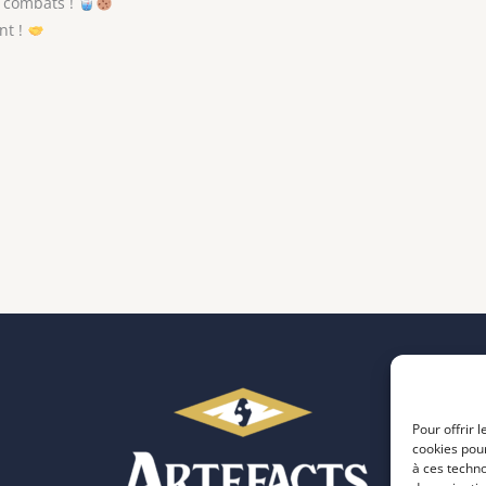
s combats !
nt !
Pour offrir 
cookies pour
à ces techn