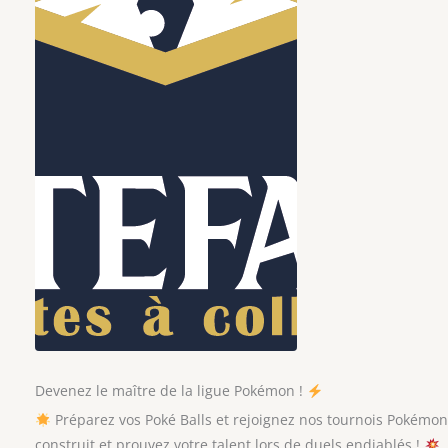
Devenez le maître de la ligue Pokémon !
Préparez vos Poké Balls et rejoignez nos tournois Pokémon
construit et prouvez votre talent lors de duels endiablés !