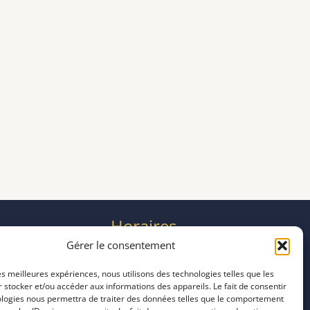
Horaires
mardi 11:00–23:00
Gérer le consentement
mercredi 11:00–23:00
les meilleures expériences, nous utilisons des technologies telles que les
jeudi 11:00–23:00
 stocker et/ou accéder aux informations des appareils. Le fait de consentir
vendredi 11:00–23:00
ologies nous permettra de traiter des données telles que le comportement