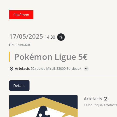
Pokémon
17/05/2025
14:30
event_repeat
FIN :
17/05/2025
Pokémon Ligue 5€
Artefacts
52 rue du Mirail, 33000 Bordeaux
Details
Artefacts
La boutique Artefacts