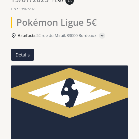
14:30
event_repeat
FIN :
19/07/2025
Pokémon Ligue 5€
Artefacts
52 rue du Mirail, 33000 Bordeaux
Details