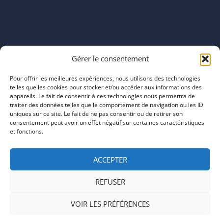
Horaires
Gérer le consentement
mardi 11:00–23:00
mercredi 11:00–23:00
Pour offrir les meilleures expériences, nous utilisons des technologies
jeudi 11:00–23:00
telles que les cookies pour stocker et/ou accéder aux informations des
vendredi 11:00–23:00
appareils. Le fait de consentir à ces technologies nous permettra de
traiter des données telles que le comportement de navigation ou les ID
samedi 11:00–20:00
uniques sur ce site. Le fait de ne pas consentir ou de retirer son
dimanche 11:00–20:00
consentement peut avoir un effet négatif sur certaines caractéristiques
et fonctions.
ACCEPTER
REFUSER
COPYRIGHT © 2026 | ARTEFACTS
VOIR LES PRÉFÉRENCES