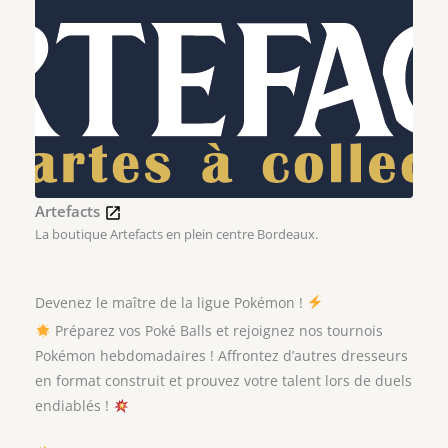
Artefacts
La boutique Artefacts en plein centre Bordeaux.
Devenez le maître de la ligue Pokémon !
Préparez vos Poké Balls et rejoignez nos tournois
Pokémon hebdomadaires ! Affrontez d’autres dresseurs
en format construit et prouvez votre talent lors de duels
endiablés !