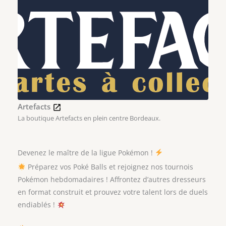
Artefacts
La boutique Artefacts en plein centre Bordeaux.
Devenez le maître de la ligue Pokémon !
Préparez vos Poké Balls et rejoignez nos tournois
Pokémon hebdomadaires ! Affrontez d’autres dresseurs
en format construit et prouvez votre talent lors de duels
endiablés !