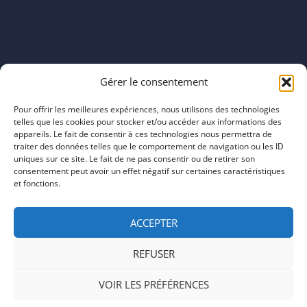
Horaires
Gérer le consentement
mardi 11:00–23:00
mercredi 11:00–23:00
Pour offrir les meilleures expériences, nous utilisons des technologies
jeudi 11:00–23:00
telles que les cookies pour stocker et/ou accéder aux informations des
vendredi 11:00–23:00
appareils. Le fait de consentir à ces technologies nous permettra de
traiter des données telles que le comportement de navigation ou les ID
samedi 11:00–20:00
uniques sur ce site. Le fait de ne pas consentir ou de retirer son
dimanche 11:00–20:00
consentement peut avoir un effet négatif sur certaines caractéristiques
et fonctions.
ACCEPTER
REFUSER
COPYRIGHT © 2026 | ARTEFACTS
VOIR LES PRÉFÉRENCES