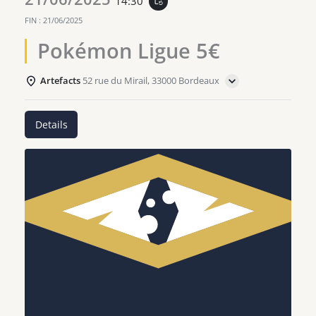
14:30
event_repeat
FIN :
21/06/2025
Pokémon Ligue 5€
Artefacts
52 rue du Mirail, 33000 Bordeaux
Details